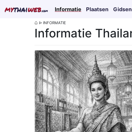
my
thai
web
Informatie
Plaatsen
Gidsen
.com
⌂
ᐅ
INFORMATIE
Informatie Thail