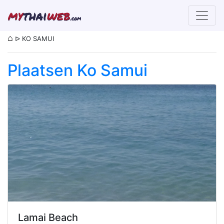
my
thai
web
.com
⌂
ᐅ
KO SAMUI
Plaatsen Ko Samui
Lamai Beach