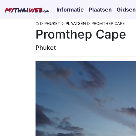
my
thai
web
Informatie
Plaatsen
Gidsen
.com
⌂
ᐅ
PHUKET
ᐅ
PLAATSEN
ᐅ
PROMTHEP CAPE
Promthep Cape
Phuket