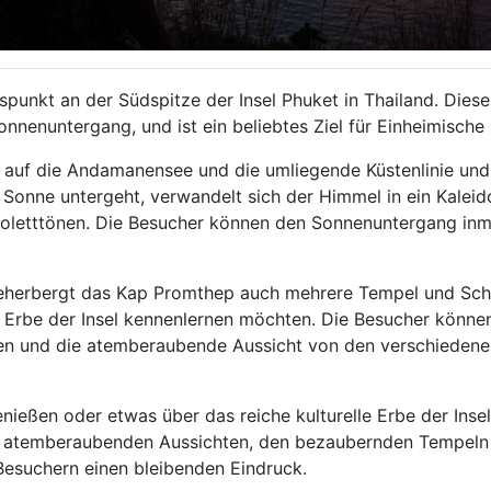
spunkt an der Südspitze der Insel Phuket in Thailand. Dies
nenuntergang, und ist ein beliebtes Ziel für Einheimische
auf die Andamanensee und die umliegende Küstenlinie und 
onne untergeht, verwandelt sich der Himmel in ein Kaleid
Violetttönen. Die Besucher können den Sonnenuntergang in
erbergt das Kap Promthep auch mehrere Tempel und Schrein
le Erbe der Insel kennenlernen möchten. Die Besucher könn
ren und die atemberaubende Aussicht von den verschieden
enießen oder etwas über das reiche kulturelle Erbe der Ins
en atemberaubenden Aussichten, den bezaubernden Tempeln 
 Besuchern einen bleibenden Eindruck.